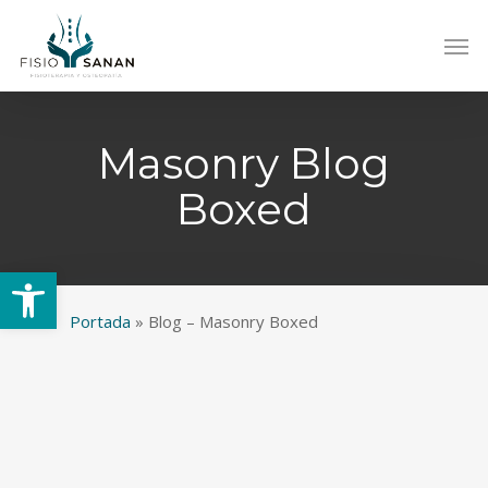
Skip
Men
to
main
content
Masonry Blog
Boxed
Abrir barra de herramientas
Portada
»
Blog – Masonry Boxed